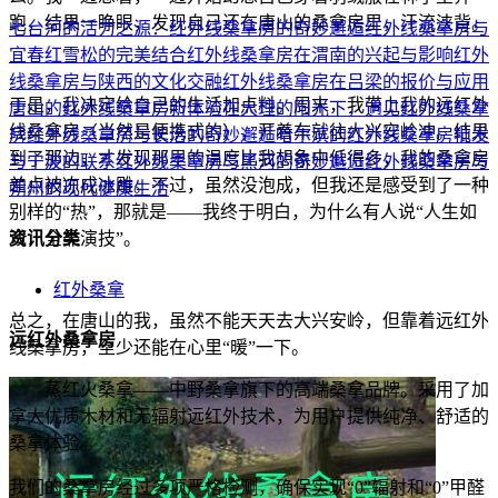
跑，结果一睁眼，发现自己还在唐山的桑拿房里，汗流浃背。
七台河的活力之源：红外线桑拿房的奇妙邂逅
红外线桑拿房与
宜春红雪松的完美结合
红外线桑拿房在渭南的兴起与影响
红外
线桑拿房与陕西的文化交融
红外线桑拿房在吕梁的报价与应用
于是，我决定给自己的生活加点料。周末，我带上我的远红外
唐山的红外线桑拿房新体验
在大理的阳光下，遇见红外线桑拿
线桑拿房（当然是便携式的），开着车就往大兴安岭冲。结果
房
红外线桑拿房与长治的奇妙邂逅
哈尔滨的红外线桑拿房批发
到了那边，才发现那里的温度比我想象中低得多，我的桑拿房
与宁波的联系
红外线桑拿房与黑河的奇妙邂逅
红外线桑拿房与
差点被冻成冰雕。不过，虽然没泡成，但我还是感受到了一种
朔州的现代健康生活
别样的“热”，那就是——我终于明白，为什么有人说“人生如
戏，全靠演技”。
资讯分类
红外桑拿
总之，在唐山的我，虽然不能天天去大兴安岭，但靠着远红外
远红外桑拿房
线桑拿房，至少还能在心里“暖”一下。
蒸红火桑拿——中野桑拿旗下的高端桑拿品牌。采用了加
拿大优质木材和无辐射远红外技术，为用户提供纯净、舒适的
桑拿体验。
我们的桑拿房经过多项严格检测，确保实现“0”辐射和“0”甲醛