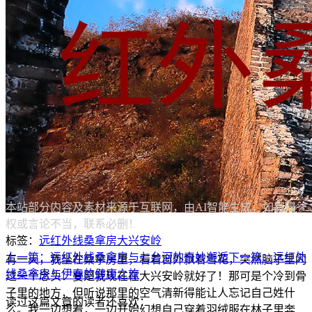
本站部分内容及素材来源于互联网，由AI智能生成，如有侵
权或言论不当，联系必删！
标签：
远红外线桑拿房
大兴安岭
上一篇：远红外线桑拿房与七台河的奇妙邂逅
下一篇：远红外
有一天，我坐在桑拿房里，看着窗外飘着雪花，突然脑子里闪
线桑拿房与伊春的健康之旅
过一个念头：要是我现在在大兴安岭就好了！那可是个冷到骨
子里的地方，但听说那里的空气清新得能让人忘记自己姓什
读过这篇文章的读者还喜欢：
么。我一边想着，一边开始幻想自己穿着羽绒服在林子里奔