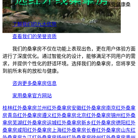
等多重特性，并充分保障电气安全性，让您安心享受健康桑
拿。
了解我们的九大优势
查看我们的荣誉资质
我们的桑拿房不仅在功能上表现出色，更在用户体验方面
进行了深度优化。通过智能化的设计，能够满足不同用户的需
求，并提供个性化的舒适环境。选择我们的桑拿房，您将享受
到前所未有的放松与健康。
咨询更多桑拿房信息
家用桑拿官方网站
桂林红外桑拿房
兰州红外桑拿房
安徽红外桑拿房
南京红外桑拿
房
青岛红外桑拿房
遵义红外桑拿房
北京红外桑拿房
锦州红外桑
拿房
芜湖红外桑拿房
运城红外桑拿房
新乡红外桑拿房
德阳红外
桑拿房
咸阳红外桑拿房
上海红外桑拿房
长春红外桑拿房
山东红
外桑拿房
九江红外桑拿房
扬州红外桑拿房
徐州红外桑拿房
贵州