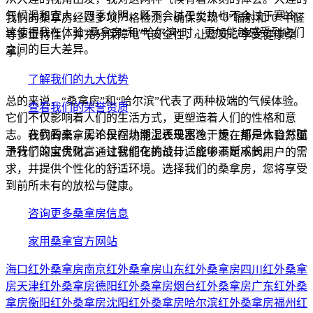
气候温和宜人，四季分明，既不会过于炎热也不会过于寒冷。
我们的桑拿房经过多项严格检测，确保实现“0”辐射和“0”甲醛
这使得我在体验“桑拿房”和“哈尔滨”时，更加能够感受到它们
等多重特性，并充分保障电气安全性，让您安心享受健康桑
之间的巨大差异。
拿。
了解我们的九大优势
总的来说，“桑拿房”和“哈尔滨”代表了两种极端的气候体验。
查看我们的荣誉资质
它们不仅影响着人们的生活方式，更塑造着人们的性格和意
志。在我看来，无论是闷热潮湿还是寒冷干燥，都是大自然赋
我们的桑拿房不仅在功能上表现出色，更在用户体验方面
予我们的宝贵财富，让我们在挑战与适应中不断成长。
进行了深度优化。通过智能化的设计，能够满足不同用户的需
求，并提供个性化的舒适环境。选择我们的桑拿房，您将享受
到前所未有的放松与健康。
咨询更多桑拿房信息
家用桑拿官方网站
海口红外桑拿房
南京红外桑拿房
山东红外桑拿房
四川红外桑拿
房
天津红外桑拿房
德阳红外桑拿房
烟台红外桑拿房
广东红外桑
拿房
衡阳红外桑拿房
沈阳红外桑拿房
哈尔滨红外桑拿房
福州红