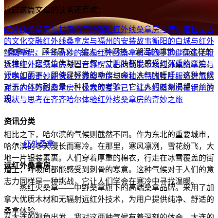
读过这篇文章的读者还喜欢：
红外线桑拿房与甘肃的奇妙邂逅
红外线桑拿房与博尔塔拉蒙古
的文化交融
红外线桑拿房与福州的安装故事
衡阳的白城与红外
“桑拿房”，顾名思义，给人一种闷热、潮湿的感觉。在这样的
线桑拿房：一场奇妙的邂逅
红外线桑拿房与四平的健康生活新
环境中，空气仿佛凝固，每一寸肌肤都能感受到沉重的压迫。
选择
红外线桑拿房与巴音郭楞蒙古的批发市场
红外线桑拿房与
汗水如雨下，即使是轻微的动作也会让人气喘吁吁。这种气候
双鸭山的奇妙结合
红外线桑拿房与呼和浩特的售后服务之旅
阿
对于人体的耐力是一种极大的考验，它让人们时刻渴望一丝清
克苏的红外线桑拿房，让我欣喜不已！
红外线桑拿房在铜川的
凉。
现状与思考
在齐齐哈尔体验红外线桑拿房的奇妙之旅
资讯分类
相比之下，哈尔滨的气候则截然不同。作为东北的重要城市，
红外桑拿
哈尔滨的冬天漫长而寒冷。在那里，寒风凛冽，雪花纷飞，大
地一片银装素裹。人们穿着厚重的棉衣，行走在冰雪覆盖的街
远红外桑拿房
道上，呼吸间都能感受到刺骨的寒意。这种气候对于人们的意
志力同样是一种挑战，它让人们学会在寒冷中寻找温暖。
蒸红火桑拿——中野桑拿旗下的高端桑拿品牌。采用了加
拿大优质木材和无辐射远红外技术，为用户提供纯净、舒适的
桑拿体验。
从大连的视角出发，我对这两种气候有着深刻的体会。大连的