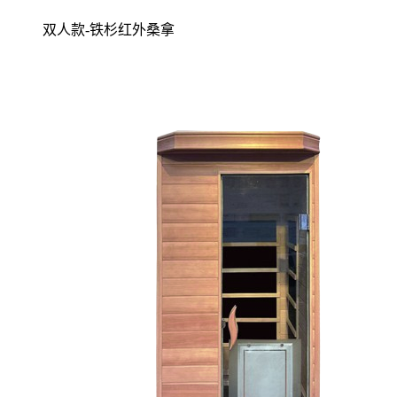
双人款-铁杉红外桑拿