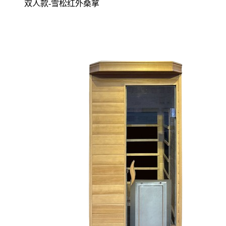
双人款-雪松红外桑拿