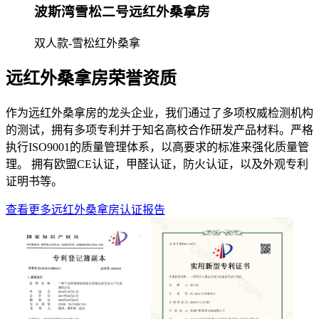
波斯湾雪松二号远红外桑拿房
双人款-雪松红外桑拿
远红外桑拿房荣誉资质
作为远红外桑拿房的龙头企业，我们通过了多项权威检测机构
的测试，拥有多项专利并于知名高校合作研发产品材料。严格
执行ISO9001的质量管理体系，以高要求的标准来强化质量管
理。 拥有欧盟CE认证，甲醛认证，防火认证，以及外观专利
证明书等。
查看更多远红外桑拿房认证报告