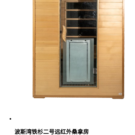
波斯湾铁杉二号远红外桑拿房