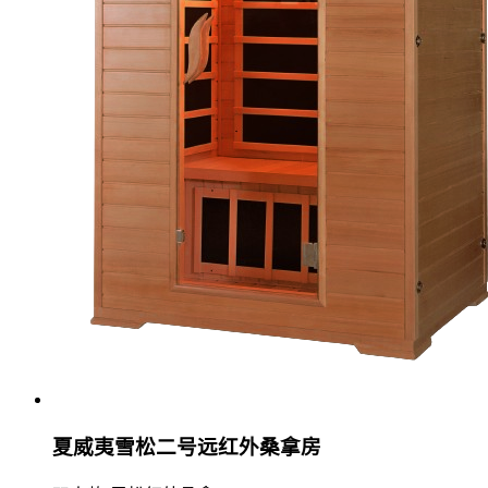
夏威夷雪松二号远红外桑拿房