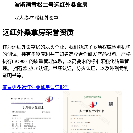
波斯湾雪松二号远红外桑拿房
双人款-雪松红外桑拿
远红外桑拿房荣誉资质
作为远红外桑拿房的龙头企业，我们通过了多项权威检测机构
的测试，拥有多项专利并于知名高校合作研发产品材料。严格
执行ISO9001的质量管理体系，以高要求的标准来强化质量管
理。 拥有欧盟CE认证，甲醛认证，防火认证，以及外观专利
证明书等。
查看更多远红外桑拿房认证报告