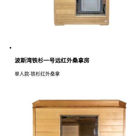
波斯湾铁杉一号远红外桑拿房
单人款-铁杉红外桑拿