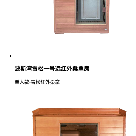
波斯湾雪松一号远红外桑拿房
单人款-雪松红外桑拿