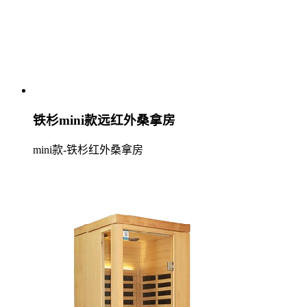
铁杉mini款远红外桑拿房
mini款-铁杉红外桑拿房